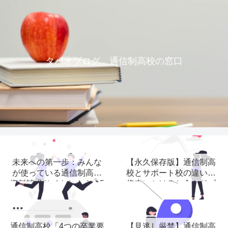
タバオブログ 通信制高校の窓口
未来への第一歩：みんな
【永久保存版】通信制高
が使っている通信制高校
校とサポート校の違い？
資料請求サイトおすすめ5
将来にかけるお金をドブ
選
に捨てますか？
通信制高校「4つの卒業要
【見逃し厳禁】通信制高