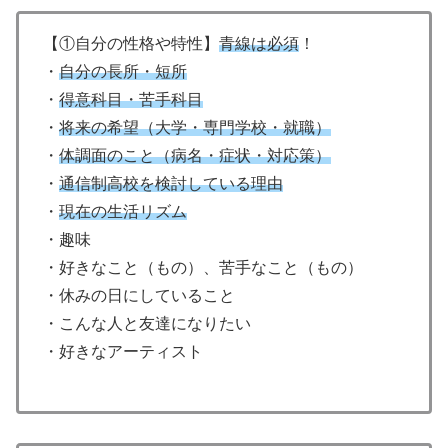
【①自分の性格や特性】
青線は必須
！
・
自分の長所・短所
・
得意科目・苦手科目
・
将来の希望（大学・専門学校・就職）
・
体調面のこと（病名・症状・対応策）
・
通信制高校を検討している理由
・
現在の生活リズム
・趣味
・好きなこと（もの）、苦手なこと（もの）
・休みの日にしていること
・こんな人と友達になりたい
・好きなアーティスト