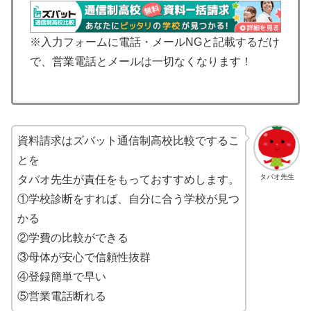
※入力フォームに電話・メールNGと記載するだけ
で、営業電話とメールは一切なくなります！
資料請求はズバット通信制高校比較でするこ
とを
タバオ先生
タバオ先生が責任をもっておすすめします。
①学校診断をすれば、自分に合う学校が見つ
かる
②学費の比較ができる
③母体が安心で信頼性抜群
④登録簡単で早い
⑤営業電話断れる