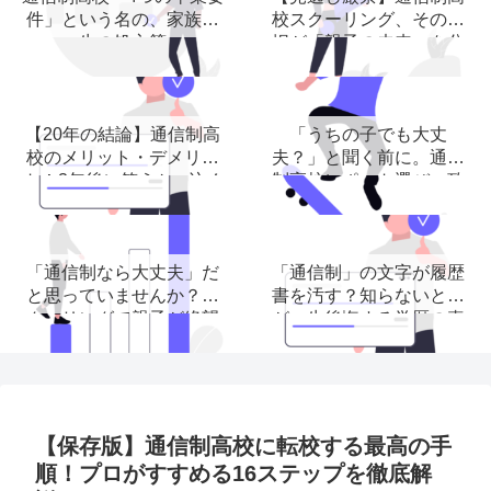
件」という名の、家族再
校スクーリング、その選
生の処方箋
択が「親子の未来」を分
ける理由
【20年の結論】通信制高
「うちの子でも大丈
校のメリット・デメリッ
夫？」と聞く前に。通信
ト！3年後に笑うかor泣く
制高校レポート選び、致
か
命的な３つの落とし穴。
「通信制なら大丈夫」だ
「通信制」の文字が履歴
と思っていませんか？ス
書を汚す？知らないと子
クーリングで親子が絶望
が一生後悔する学歴の真
する前に読む記事。
実
【保存版】通信制高校に転校する最高の手
順！プロがすすめる16ステップを徹底解