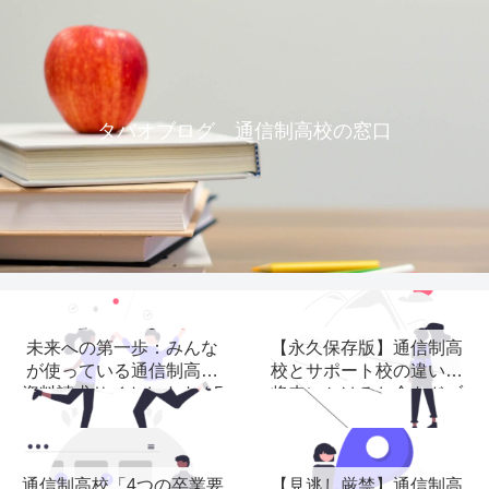
タバオブログ 通信制高校の窓口
未来への第一歩：みんな
【永久保存版】通信制高
が使っている通信制高校
校とサポート校の違い？
資料請求サイトおすすめ5
将来にかけるお金をドブ
選
に捨てますか？
通信制高校「4つの卒業要
【見逃し厳禁】通信制高