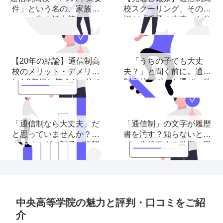
件」という名の、家族再
校スクーリング、その選
生の処方箋
択が「親子の未来」を分
ける理由
【20年の結論】通信制高
「うちの子でも大丈
校のメリット・デメリッ
夫？」と聞く前に。通信
ト！3年後に笑うかor泣く
制高校レポート選び、致
か
命的な３つの落とし穴。
「通信制なら大丈夫」だ
「通信制」の文字が履歴
と思っていませんか？ス
書を汚す？知らないと子
クーリングで親子が絶望
が一生後悔する学歴の真
する前に読む記事。
実
中央高等学院の魅力と評判・口コミをご紹
介