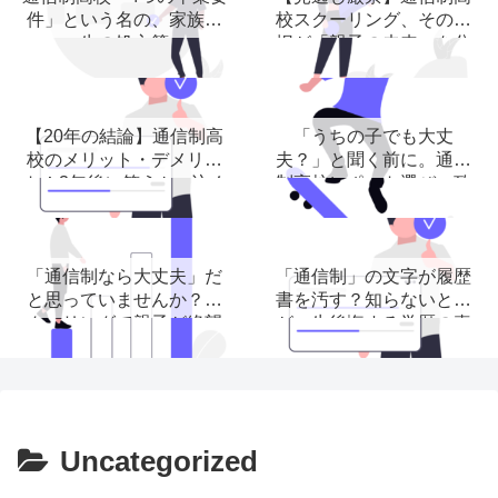
件」という名の、家族再
校スクーリング、その選
生の処方箋
択が「親子の未来」を分
ける理由
【20年の結論】通信制高
「うちの子でも大丈
校のメリット・デメリッ
夫？」と聞く前に。通信
ト！3年後に笑うかor泣く
制高校レポート選び、致
か
命的な３つの落とし穴。
「通信制なら大丈夫」だ
「通信制」の文字が履歴
と思っていませんか？ス
書を汚す？知らないと子
クーリングで親子が絶望
が一生後悔する学歴の真
する前に読む記事。
実
Uncategorized