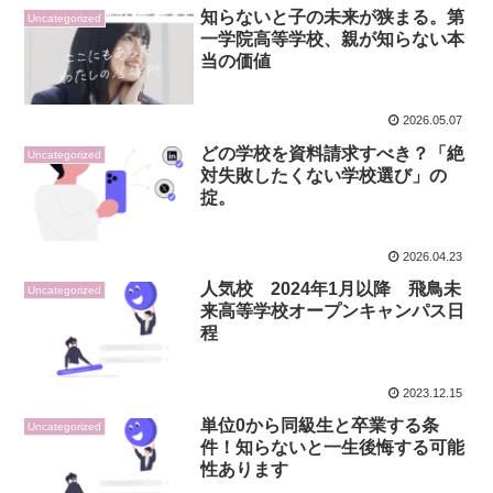
知らないと子の未来が狭まる。第
Uncategorized
一学院高等学校、親が知らない本
当の価値
2026.05.07
どの学校を資料請求すべき？「絶
Uncategorized
対失敗したくない学校選び」の
掟。
2026.04.23
人気校 2024年1月以降 飛鳥未
Uncategorized
来高等学校オープンキャンパス日
程
2023.12.15
単位0から同級生と卒業する条
Uncategorized
件！知らないと一生後悔する可能
性あります