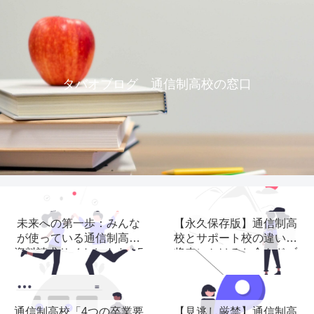
タバオブログ 通信制高校の窓口
未来への第一歩：みんな
【永久保存版】通信制高
が使っている通信制高校
校とサポート校の違い？
資料請求サイトおすすめ5
将来にかけるお金をドブ
選
に捨てますか？
通信制高校「4つの卒業要
【見逃し厳禁】通信制高