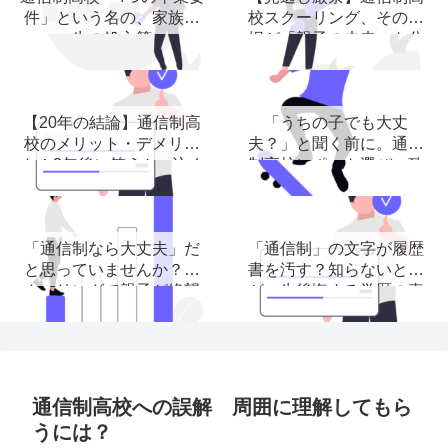
件」という名の、家族再
校スクーリング、その選
生の処方箋
択が「親子の未来」を分
ける理由
【20年の結論】通信制高
「うちの子でも大丈
校のメリット・デメリッ
夫？」と聞く前に。通信
ト！3年後に笑うかor泣く
制高校レポート選び、致
か
命的な３つの落とし穴。
「通信制なら大丈夫」だ
「通信制」の文字が履歴
と思っていませんか？ス
書を汚す？知らないと子
クーリングで親子が絶望
が一生後悔する学歴の真
する前に読む記事。
実
通信制高校への誤解 周囲に理解してもら
うには？