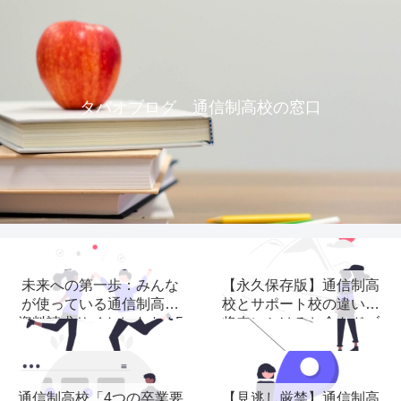
タバオブログ 通信制高校の窓口
未来への第一歩：みんな
【永久保存版】通信制高
が使っている通信制高校
校とサポート校の違い？
資料請求サイトおすすめ5
将来にかけるお金をドブ
選
に捨てますか？
通信制高校「4つの卒業要
【見逃し厳禁】通信制高