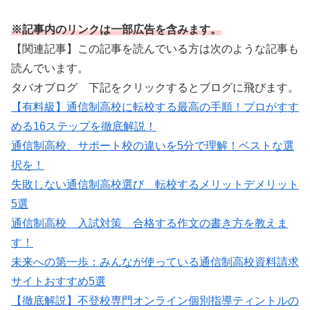
※記事内のリンクは一部広告を含みます。
【関連記事】この記事を読んでいる方は次のような記事も
読んでいます。
タバオブログ 下記をクリックするとブログに飛びます。
【有料級】通信制高校に転校する最高の手順！プロがすす
める16ステップを徹底解説！
通信制高校、サポート校の違いを5分で理解！ベストな選
択を！
失敗しない通信制高校選び 転校するメリットデメリット
5選
通信制高校 入試対策 合格する作文の書き方を教えま
す！
未来への第一歩：みんなが使っている通信制高校資料請求
サイトおすすめ5選
【徹底解説】不登校専門オンライン個別指導ティントルの